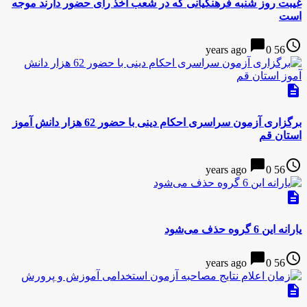
غیبت روز شنبه فرهنگیانی که در شعب اخذ رأی حضور دارند موجه
است
chat_bubble
access_time
0
56 years ago
description
برگزاری آزمون سراسری احکام دینی با حضور 62 هزار دانش آموز
استان قم
chat_bubble
access_time
0
56 years ago
description
یارانه این 6 گروه حذف می‌شود
chat_bubble
access_time
0
56 years ago
description