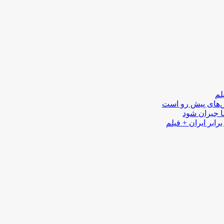
لم
لش‌های پیش رو است
ا جبران شود
رابر ایران + فیلم