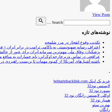
View Posts
Search
search
Search …
for
نوشته‌های تازه
تکذیب وقوع انفجار در مرز شلمچه
اعتراف رسانه صهیونیستی به ناکامی ترامپ در برابر ایران + فی
پزشکیان: وفاق ملی مهم‌ترین سرمایه ایران برای عبور از چا
عراقچی در تماس وزیرخارجه اوکراین: باید خسارات به منافع م
پاشنه آشیل‌های آمریکا؛ از کمبود مهمات تا بن‌بست راهبردی در ب
.
خرید بک لینک behtarinbacklink.com
لایسنس نود32
پسورد نود 32
اوکلی لایسنس رایگان نود 32
همیار نود 32
بهترین سئو
رایگان