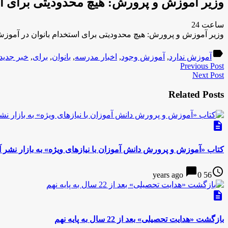
وزیر آموزش و پرورش: هیچ محدودیتی برای اس
ساعت 24
وزیر آموزش و پرورش: هیچ محدودیتی برای استخدام بانوان در آموز
label
آموزش ندارد
,
آموزش وجود
,
اخبار مدرسه
,
بانوان
,
برای
,
خبر جدید
Previous Post
Next Post
Related Posts
description
کتاب «آموزش و پرورش دانش آموزان با نیازهای ویژه» به بازار نشر آ
chat_bubble
access_time
0
56 years ago
description
بازگشت «هدایت تحصیلی» بعد از 22 سال به پایه نهم