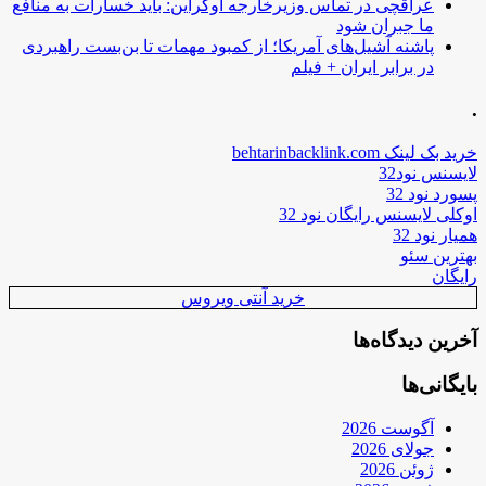
عراقچی در تماس وزیرخارجه اوکراین: باید خسارات به منافع
ما جبران شود
پاشنه آشیل‌های آمریکا؛ از کمبود مهمات تا بن‌بست راهبردی
در برابر ایران + فیلم
.
خرید بک لینک behtarinbacklink.com
لایسنس نود32
پسورد نود 32
اوکلی لایسنس رایگان نود 32
همیار نود 32
بهترین سئو
رایگان
خرید آنتی ویروس
آخرین دیدگاه‌ها
بایگانی‌ها
آگوست 2026
جولای 2026
ژوئن 2026