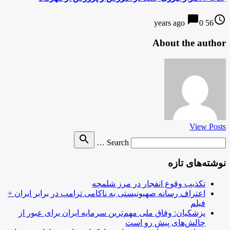
chat_bubble
access_time
0
56 years ago
About the author
View Posts
Search
search
Search …
for
نوشته‌های تازه
تکذیب وقوع انفجار در مرز شلمچه
اعتراف رسانه صهیونیستی به ناکامی ترامپ در برابر ایران +
فیلم
پزشکیان: وفاق ملی مهم‌ترین سرمایه ایران برای عبور از
چالش‌های پیش رو است