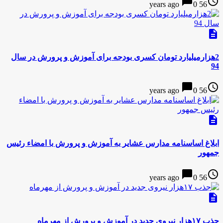
chat_bubble
access_time
0
56 years ago
description
2هزارمیلیارد تومان کسری بودجه برای آموزش و پرورش در سال
94
chat_bubble
access_time
0
56 years ago
description
ابلاغ اساسنامه مدارس عشایر به آموزش و پرورش با امضاء رئیس
جمهور
chat_bubble
access_time
0
56 years ago
description
جذب ۱۷هزار نیروی جدید در آموزش و پرورش از مهرماه