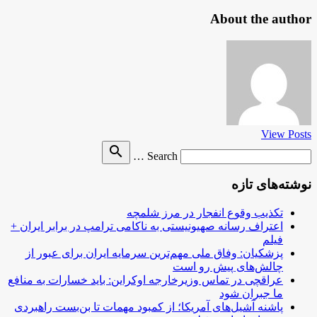
About the author
View Posts
Search
search
Search …
for
نوشته‌های تازه
تکذیب وقوع انفجار در مرز شلمچه
اعتراف رسانه صهیونیستی به ناکامی ترامپ در برابر ایران +
فیلم
پزشکیان: وفاق ملی مهم‌ترین سرمایه ایران برای عبور از
چالش‌های پیش رو است
عراقچی در تماس وزیرخارجه اوکراین: باید خسارات به منافع
ما جبران شود
پاشنه آشیل‌های آمریکا؛ از کمبود مهمات تا بن‌بست راهبردی