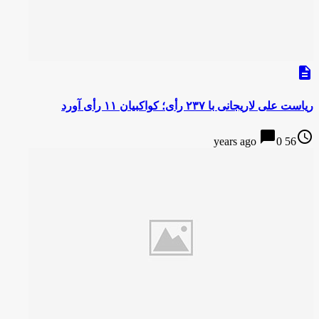
description
ریاست علی لاریجانی با ۲۳۷ رأی؛ کواکبیان ۱۱ رأی آورد
chat_bubble
access_time
0
56 years ago