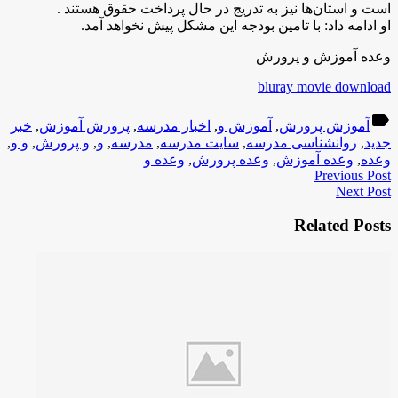
است و استان‌ها نیز به تدریج در حال پرداخت حقوق هستند .
او ادامه داد: با تامین بودجه این مشکل پیش نخواهد آمد.
وعده آموزش و پرورش
bluray movie download
label
آموزش پرورش
,
آموزش و
,
اخبار مدرسه
,
پرورش آموزش
,
خبر
جدید
,
روانشناسی مدرسه
,
سایت مدرسه
,
مدرسه
,
و
,
و پرورش
,
و و
,
وعده
,
وعده آموزش
,
وعده پرورش
,
وعده و
Previous Post
Next Post
Related Posts