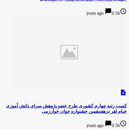
chat_bubble
access_time
0
56 years ago
description
کسب رتبه چهارم کشوری طرح عضو پژوهش سرای دانش آموزی
خیام اهر درهفدهمین جشنواره جوان خوارزمی
chat_bubble
access_time
0
56 years ago