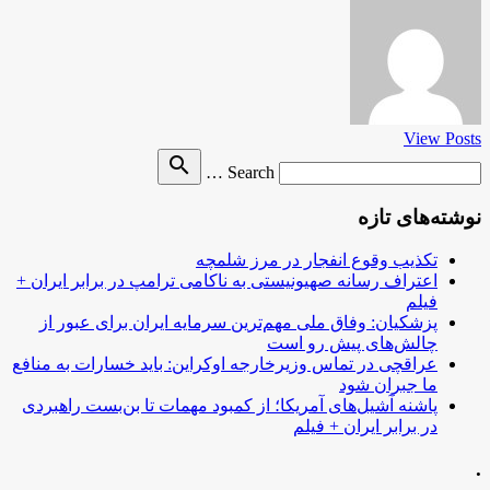
View Posts
Search
search
Search …
for
نوشته‌های تازه
تکذیب وقوع انفجار در مرز شلمچه
اعتراف رسانه صهیونیستی به ناکامی ترامپ در برابر ایران +
فیلم
پزشکیان: وفاق ملی مهم‌ترین سرمایه ایران برای عبور از
چالش‌های پیش رو است
عراقچی در تماس وزیرخارجه اوکراین: باید خسارات به منافع
ما جبران شود
پاشنه آشیل‌های آمریکا؛ از کمبود مهمات تا بن‌بست راهبردی
در برابر ایران + فیلم
.