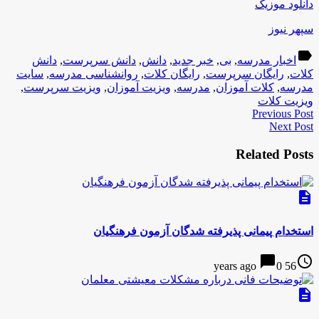
دانلود موزیک
سپهر نیوز
label
اخبار مدرسه
,
بی
,
خبر جدید
,
دانش
,
دانش سرپرست
,
دانش
کلات
,
رایگان سرپرست
,
رایگان کلات
,
روانشناسی مدرسه
,
سایت
مدرسه
,
کلات آموزان
,
مدرسه
,
ویزیت آموزان
,
ویزیت سرپرست
,
ویزیت کلات
Previous Post
Next Post
Related Posts
description
استخدام پیمانی پذیرفته‌ شدگان آزمون فرهنگیان
chat_bubble
access_time
0
56 years ago
description