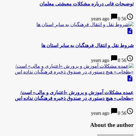
توضیحات فانی درباره مشکلات معیشتی معلمان
chat_bubble
access_time
0
56 years ago
description
شروط نقل و انتقال فرهنگیان به سایر استان ها
chat_bubble
access_time
0
56 years ago
description
عمده مشکلات آموزش و پرورش «اعتباری و مالی» است/
«بطحایی» هیچ دستوری در صندوق ذخیره فرهنگیان نداده اس
chat_bubble
access_time
0
56 years ago
About the author