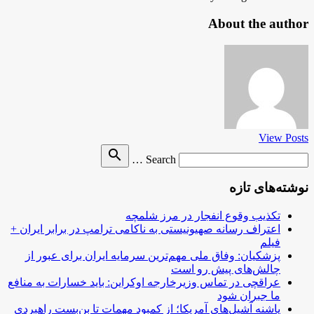
About the author
View Posts
Search
search
Search …
for
نوشته‌های تازه
تکذیب وقوع انفجار در مرز شلمچه
اعتراف رسانه صهیونیستی به ناکامی ترامپ در برابر ایران +
فیلم
پزشکیان: وفاق ملی مهم‌ترین سرمایه ایران برای عبور از
چالش‌های پیش رو است
عراقچی در تماس وزیرخارجه اوکراین: باید خسارات به منافع
ما جبران شود
پاشنه آشیل‌های آمریکا؛ از کمبود مهمات تا بن‌بست راهبردی