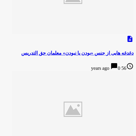
description
دغدغه هایی از جنس «بودن یا نبودن» معلمان حق التدریس
chat_bubble
access_time
0
56 years ago