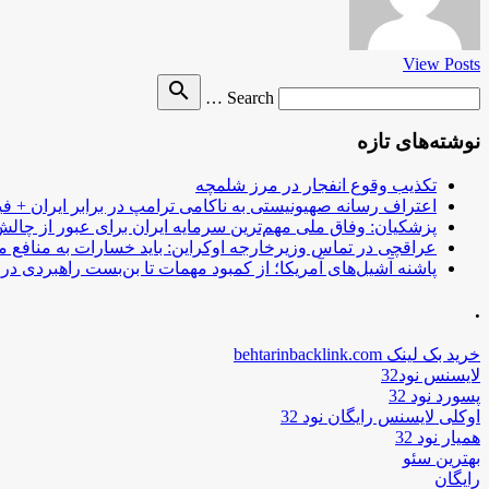
View Posts
Search
search
Search …
for
نوشته‌های تازه
تکذیب وقوع انفجار در مرز شلمچه
اعتراف رسانه صهیونیستی به ناکامی ترامپ در برابر ایران + فی
پزشکیان: وفاق ملی مهم‌ترین سرمایه ایران برای عبور از چا
عراقچی در تماس وزیرخارجه اوکراین: باید خسارات به منافع م
پاشنه آشیل‌های آمریکا؛ از کمبود مهمات تا بن‌بست راهبردی در ب
.
خرید بک لینک behtarinbacklink.com
لایسنس نود32
پسورد نود 32
اوکلی لایسنس رایگان نود 32
همیار نود 32
بهترین سئو
رایگان