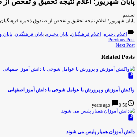
پایان شهریور؛ اعلام نتیجه تحقیق و تفحص از 
تسنیم
پایان شهریور؛ اعلام نتیجه تحقیق و تفحص از صندوق ذخیره فرهنگیان
label
اعلام ذخیره
,
اعلام فرهنگیان
,
پایان ذخیره
,
پایان فرهنگیان
,
پایان و
Previous Post
Next Post
Related Posts
description
واکنش آموزش و پرورش با عوامل شوخی با دانش آموز اصفهانی
chat_bubble
access_time
0
56 years ago
description
دانش آموزان همیار پلیس می شوند