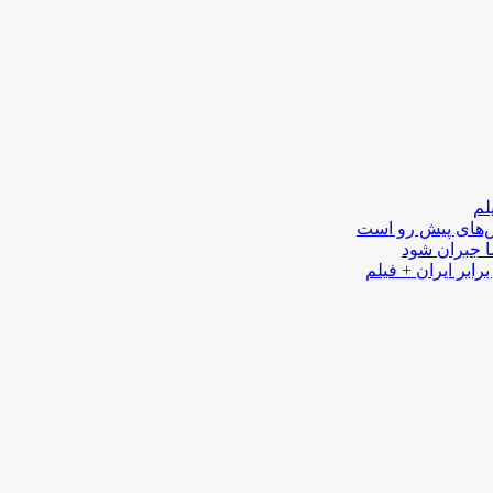
لم
لش‌های پیش رو است
ا جبران شود
رابر ایران + فیلم