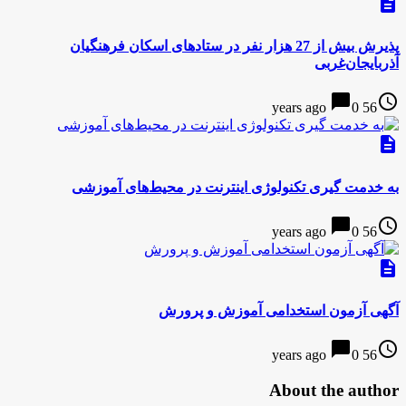
description
پذیرش بیش از 27 هزار نفر در ستادهای اسکان فرهنگیان
آذربایجان‌غربی
chat_bubble
access_time
0
56 years ago
description
به خدمت گیری تکنولوژی اینترنت در محیط‌های آموزشی
chat_bubble
access_time
0
56 years ago
description
آگهی آزمون استخدامی آموزش و پرورش
chat_bubble
access_time
0
56 years ago
About the author