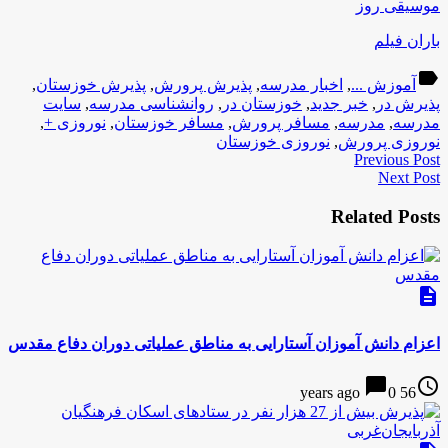
موسیقی روز
باران فیلم
label
آموزش ...
,
اخبار مدرسه
,
پذیرش پرورش
,
پذیرش خوزستان
,
پذیرش در
,
خبر جدید
,
خوزستان در
,
روانشناسی مدرسه
,
سایت
مدرسه
,
مدرسه
,
مسافر پرورش
,
مسافر خوزستان
,
نوروزی +
,
نوروزی پرورش
,
نوروزی خوزستان
Previous Post
Next Post
Related Posts
description
اعزام دانش آموزان آستارایی به مناطق عملیاتی دوران دفاع مقدس
chat_bubble
access_time
0
56 years ago