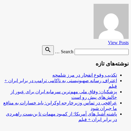
View Posts
Search
search
Search …
for
نوشته‌های تازه
تکذیب وقوع انفجار در مرز شلمچه
اعتراف رسانه صهیونیستی به ناکامی ترامپ در برابر ایران +
فیلم
پزشکیان: وفاق ملی مهم‌ترین سرمایه ایران برای عبور از
چالش‌های پیش رو است
عراقچی در تماس وزیرخارجه اوکراین: باید خسارات به منافع
ما جبران شود
پاشنه آشیل‌های آمریکا؛ از کمبود مهمات تا بن‌بست راهبردی
در برابر ایران + فیلم
.