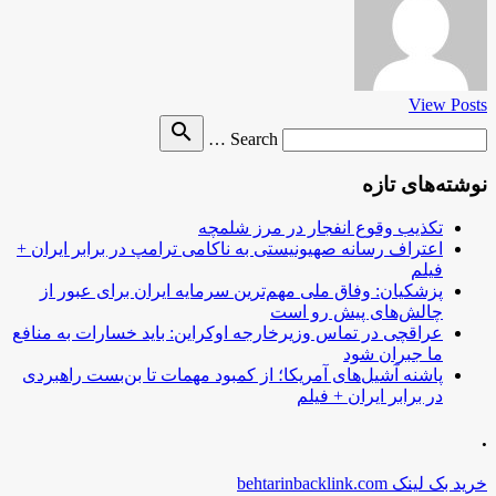
View Posts
Search
search
Search …
for
نوشته‌های تازه
تکذیب وقوع انفجار در مرز شلمچه
اعتراف رسانه صهیونیستی به ناکامی ترامپ در برابر ایران +
فیلم
پزشکیان: وفاق ملی مهم‌ترین سرمایه ایران برای عبور از
چالش‌های پیش رو است
عراقچی در تماس وزیرخارجه اوکراین: باید خسارات به منافع
ما جبران شود
پاشنه آشیل‌های آمریکا؛ از کمبود مهمات تا بن‌بست راهبردی
در برابر ایران + فیلم
.
خرید بک لینک behtarinbacklink.com