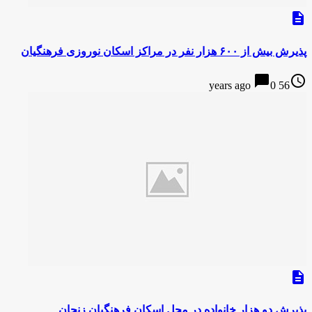
description
پذیرش بیش از ۶۰۰ هزار نفر در مراکز اسکان نوروزی فرهنگیان
chat_bubble
access_time
0
56 years ago
description
پذیرش دو هزار خانواده در محل اسکان فرهنگیان زنجان