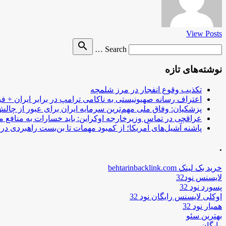
View Posts
Search
search
Search …
for
نوشته‌های تازه
تکذیب وقوع انفجار در مرز شلمچه
اعتراف رسانه صهیونیستی به ناکامی ترامپ در برابر ایران + فی
پزشکیان: وفاق ملی مهم‌ترین سرمایه ایران برای عبور از چا
عراقچی در تماس وزیرخارجه اوکراین: باید خسارات به منافع م
پاشنه آشیل‌های آمریکا؛ از کمبود مهمات تا بن‌بست راهبردی در ب
.
خرید بک لینک behtarinbacklink.com
لایسنس نود32
پسورد نود 32
اوکلی لایسنس رایگان نود 32
همیار نود 32
بهترین سئو
رایگان