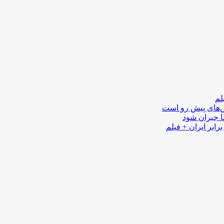
لم
لش‌های پیش رو است
ا جبران شود
رابر ایران + فیلم