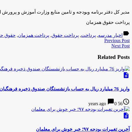
مدیر کل دفتر برنامه وبودجه و تامین منابع وزارت آموزش و پرورش افزود: در فاز نخست این طرح، روز یکم
پرداخت حقوق همزمان
label
اخبار مدرسه
,
پرداخت
,
پرداخت حقوق
,
پرداخت همزمان
,
حقوق ح
Previous Post
Next Post
Related Posts
description
واریز 76 میلیارد ریال به حساب بازنشستگان صندوق ذخیره فرهنگیان
chat_bubble
access_time
0
56 years ago
description
آخرین تغییرات بودجه ۹۷؛ خبر خوش برای معلمان