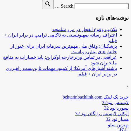
Search
search
Search …
for
نوشته‌های تازه
تکذیب وقوع انفجار در مرز شلمچه
اعتراف رسانه صهیونیستی به ناکامی ترامپ در برابر ایران +
فیلم
پزشکیان: وفاق ملی مهم‌ترین سرمایه ایران برای عبور از
چالش‌های پیش رو است
عراقچی در تماس وزیرخارجه اوکراین: باید خسارات به منافع
ما جبران شود
پاشنه آشیل‌های آمریکا؛ از کمبود مهمات تا بن‌بست راهبردی
در برابر ایران + فیلم
.
خرید بک لینک behtarinbacklink.com
لایسنس نود32
پسورد نود 32
اوکلی لایسنس رایگان نود 32
همیار نود 32
بهترین سئو
رایگان