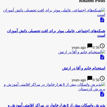
Related Posts
description
شبکه‌های اجتماعی عاملی موثر برای افت تحصیلی دانش آموزان
است
chat_bubble
access_time
0
56 years ago
description
استخدام خانم و آقا در ارتش
chat_bubble
access_time
0
56 years ago
description
پذیرش واسکان بیش از 8 هزارخانوار در مراکز اقامتی آموزش و