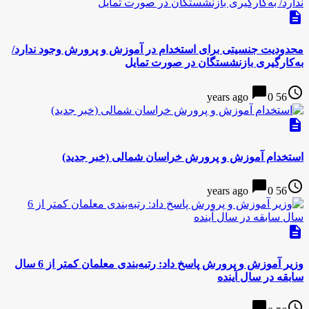
description
محدودیت جنسیتی برای استخدام در آموزش و پرورش وجود ندارد/
به‌کارگیری بازنشستگان در صورت تمایل
chat_bubble
access_time
0
56 years ago
description
استخدام آموزش و پرورش خراسان شمالی (خبر جدید)
chat_bubble
access_time
0
56 years ago
description
وزیر آموزش و پرورش پاسخ داد: رتبه‌بندی معلمان کمتر از 6 سال
سابقه در سال آینده
chat_bubble
access_time