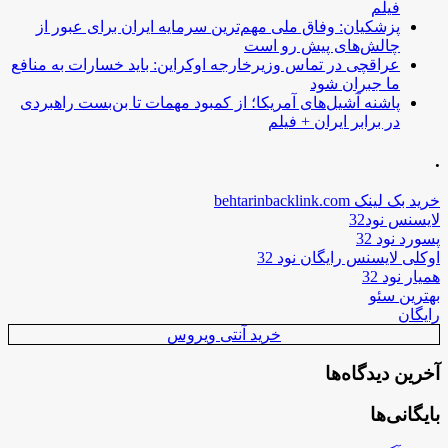
فیلم
پزشکیان: وفاق ملی مهم‌ترین سرمایه ایران برای عبور از
چالش‌های پیش رو است
عراقچی در تماس وزیرخارجه اوکراین: باید خسارات به منافع
ما جبران شود
پاشنه آشیل‌های آمریکا؛ از کمبود مهمات تا بن‌بست راهبردی
در برابر ایران + فیلم
.
خرید بک لینک behtarinbacklink.com
لایسنس نود32
پسورد نود 32
اوکلی لایسنس رایگان نود 32
همیار نود 32
بهترین سئو
رایگان
خرید آنتی ویروس
آخرین دیدگاه‌ها
بایگانی‌ها