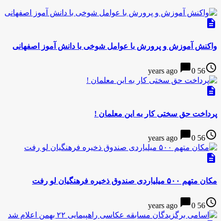
description
واکنش آموزش و پرورش با عوامل شوخی با دانش آموز اصفهانی
chat_bubble
access_time
0
56 years ago
description
پرداخت حق سختی کار به این معلمان !
chat_bubble
access_time
0
56 years ago
description
مکان متهم ۵۰۰ میلیاردی صندوق ذخیره فرهنگیان لو رفت
chat_bubble
access_time
0
56 years ago