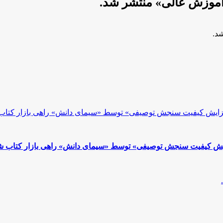
آموزش عالی» منتشر شد.
د.
یش کیفیت سنجش توصیفی» توسط «سیمای دانش» راهی بازار کتاب ش