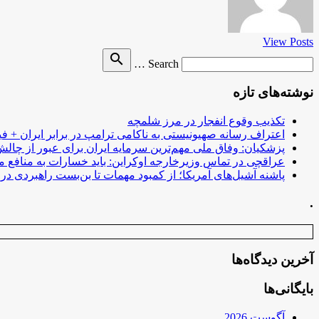
View Posts
Search
search
Search …
for
نوشته‌های تازه
تکذیب وقوع انفجار در مرز شلمچه
اعتراف رسانه صهیونیستی به ناکامی ترامپ در برابر ایران + فی
پزشکیان: وفاق ملی مهم‌ترین سرمایه ایران برای عبور از چا
عراقچی در تماس وزیرخارجه اوکراین: باید خسارات به منافع م
پاشنه آشیل‌های آمریکا؛ از کمبود مهمات تا بن‌بست راهبردی در ب
.
آخرین دیدگاه‌ها
بایگانی‌ها
آگوست 2026