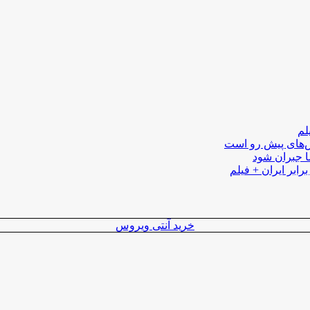
لم
لش‌های پیش رو است
ا جبران شود
رابر ایران + فیلم
خرید آنتی ویروس