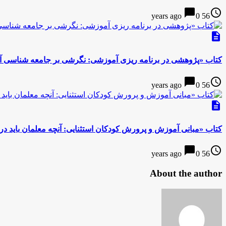
chat_bubble
access_time
0
56 years ago
description
کتاب «پژوهشی در برنامه ریزی آموزشی: نگرشی بر جامعه شناسی 
chat_bubble
access_time
0
56 years ago
description
کتاب «مبانی آموزش و پرورش کودکان استثنایی: آنچه معلمان باید درب
chat_bubble
access_time
0
56 years ago
About the author