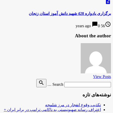
description
برگزاری یادواره 428 شهید دانش آموز استان زنجان
chat_bubble
access_time
0
56 years ago
About the author
View Posts
Search
search
Search …
for
نوشته‌های تازه
تکذیب وقوع انفجار در مرز شلمچه
اعتراف رسانه صهیونیستی به ناکامی ترامپ در برابر ایران +