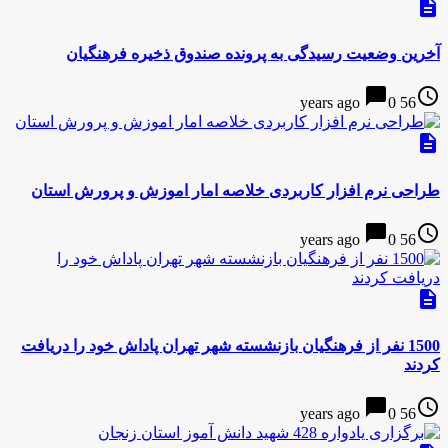
description
آخرین وضعیت رسیدگی به پرونده صندوق ذخیره فرهنگیان
chat_bubble
access_time
0
56 years ago
description
طراحی نرم افزار کاربردی خلاصه امار اموزش و پرورش استان
chat_bubble
access_time
0
56 years ago
description
1500 نفر از فرهنگیان بازنشسته شهر تهران پاداش خود را دریافت
کردند
chat_bubble
access_time
0
56 years ago