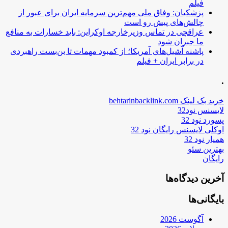
فیلم
پزشکیان: وفاق ملی مهم‌ترین سرمایه ایران برای عبور از
چالش‌های پیش رو است
عراقچی در تماس وزیرخارجه اوکراین: باید خسارات به منافع
ما جبران شود
پاشنه آشیل‌های آمریکا؛ از کمبود مهمات تا بن‌بست راهبردی
در برابر ایران + فیلم
.
خرید بک لینک behtarinbacklink.com
لایسنس نود32
پسورد نود 32
اوکلی لایسنس رایگان نود 32
همیار نود 32
بهترین سئو
رایگان
آخرین دیدگاه‌ها
بایگانی‌ها
آگوست 2026