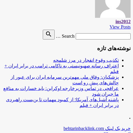
ins2012
View Posts
Search
search
Search …
for
نوشته‌های تازه
تکذیب وقوع انفجار در مرز شلمچه
اعتراف رسانه صهیونیستی به ناکامی ترامپ در برابر ایران +
فیلم
پزشکیان: وفاق ملی مهم‌ترین سرمایه ایران برای عبور از
چالش‌های پیش رو است
عراقچی در تماس وزیرخارجه اوکراین: باید خسارات به منافع
ما جبران شود
پاشنه آشیل‌های آمریکا؛ از کمبود مهمات تا بن‌بست راهبردی
در برابر ایران + فیلم
.
خرید بک لینک behtarinbacklink.com