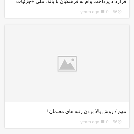
قرارداد پرداخت وام به فرهنگیان با بانک ملی +جزئیات
0
56 years ago
chat_bubble
access_time
مهم / روش بالا بردن رتبه های معلمان !
0
56 years ago
chat_bubble
access_time