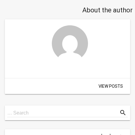
About the author
VIEW POSTS
Search
search
Search …
for