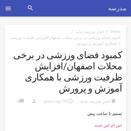
search
مدرسه

Home
/
اخبار مدرسه جدید
/
کمبود فضای ورزشی در برخی محلات اصفهان/افزایش ظرفیت ورزشی
با همکاری آموزش و پرورش
کمبود فضای ورزشی در برخی
محلات اصفهان/افزایش
ظرفیت ورزشی با همکاری
آموزش و پرورش
chat_bubble
person
access_time
bookmark
اخبار مدرسه جدید
56 years ago
0
تسنیم-1 ساعت پیش
اس ام اس جدید