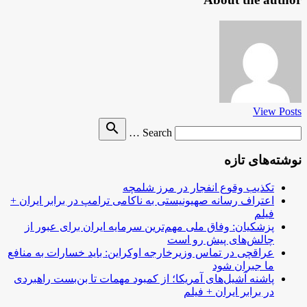
View Posts
Search
search
Search …
for
نوشته‌های تازه
تکذیب وقوع انفجار در مرز شلمچه
اعتراف رسانه صهیونیستی به ناکامی ترامپ در برابر ایران +
فیلم
پزشکیان: وفاق ملی مهم‌ترین سرمایه ایران برای عبور از
چالش‌های پیش رو است
عراقچی در تماس وزیرخارجه اوکراین: باید خسارات به منافع
ما جبران شود
پاشنه آشیل‌های آمریکا؛ از کمبود مهمات تا بن‌بست راهبردی
در برابر ایران + فیلم