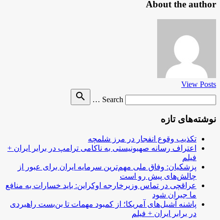
About the author
View Posts
Search
search
Search …
for
نوشته‌های تازه
تکذیب وقوع انفجار در مرز شلمچه
اعتراف رسانه صهیونیستی به ناکامی ترامپ در برابر ایران +
فیلم
پزشکیان: وفاق ملی مهم‌ترین سرمایه ایران برای عبور از
چالش‌های پیش رو است
عراقچی در تماس وزیرخارجه اوکراین: باید خسارات به منافع
ما جبران شود
پاشنه آشیل‌های آمریکا؛ از کمبود مهمات تا بن‌بست راهبردی
در برابر ایران + فیلم