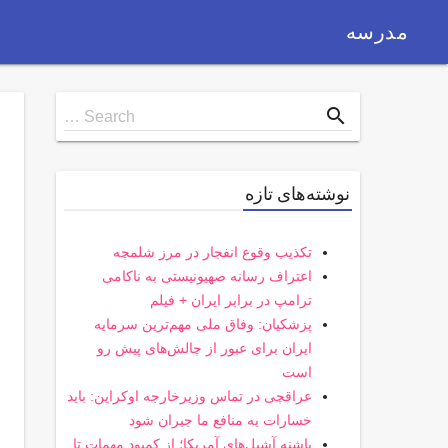
مدرسه
Search
search
Search …
for
نوشته‌های تازه
تکذیب وقوع انفجار در مرز شلمچه
اعتراف رسانه صهیونیستی به ناکامی
ترامپ در برابر ایران + فیلم
پزشکیان: وفاق ملی مهم‌ترین سرمایه
ایران برای عبور از چالش‌های پیش رو
است
عراقچی در تماس وزیرخارجه اوکراین: باید
خسارات به منافع ما جبران شود
پاشنه آشیل‌های آمریکا؛ از کمبود مهمات تا