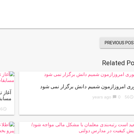
PREVIOUS POS
Related Po
ری امروزازمون شمیم دانش برگزار نمی شود
آغاز 
0
56 years ago
chat_bubble
access_time
مسابق
ars ago
access_time