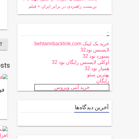
بن‌بست راهبردی در برابر ایران + فیلم
.
خرید بک لینک behtarinbacklink.com
T
لایسنس نود32
پسورد نود 32
اوکلی لایسنس رایگان نود 32
sts
همیار نود 32
بهترین سئو
رایگان
خرید آنتی ویروس
فو
آخرین دیدگاه‌ها