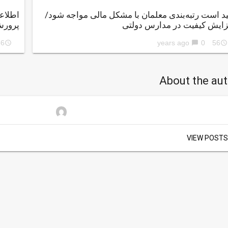
ید است رتبه‌بندی معلمان با مشکل مالی مواجه شود/
اطلاعی
زایش کیفیت در مدارس دولتی
پرورش پ
ars ago
0
56 years ago
access_time
chat_bubble
access_time
About the au
VIEW POSTS