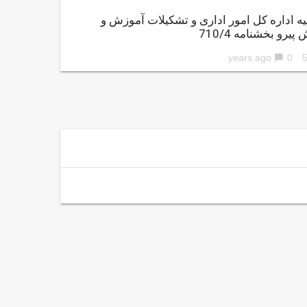
ه اداره کل امور اداری و تشکیلات آموزش و
یرو بخشنامه 710/4
0
56 ye
chat_bubble