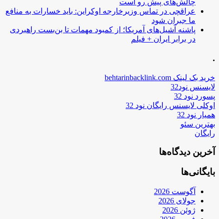
چالش‌های پیش رو است
عراقچی در تماس وزیرخارجه اوکراین: باید خسارات به منافع
ما جبران شود
پاشنه آشیل‌های آمریکا؛ از کمبود مهمات تا بن‌بست راهبردی
در برابر ایران + فیلم
.
خرید بک لینک behtarinbacklink.com
لایسنس نود32
پسورد نود 32
اوکلی لایسنس رایگان نود 32
همیار نود 32
بهترین سئو
رایگان
آخرین دیدگاه‌ها
بایگانی‌ها
آگوست 2026
جولای 2026
ژوئن 2026