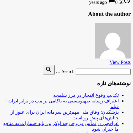
chat_bubble
access_time
0
56 years ago
About the author
View Posts
Search
search
Search …
for
نوشته‌های تازه
تکذیب وقوع انفجار در مرز شلمچه
اعتراف رسانه صهیونیستی به ناکامی ترامپ در برابر ایران +
فیلم
پزشکیان: وفاق ملی مهم‌ترین سرمایه ایران برای عبور از
چالش‌های پیش رو است
عراقچی در تماس وزیرخارجه اوکراین: باید خسارات به منافع
ما جبران شود