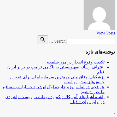
View Posts
Search
search
Search …
for
نوشته‌های تازه
تکذیب وقوع انفجار در مرز شلمچه
اعتراف رسانه صهیونیستی به ناکامی ترامپ در برابر ایران +
فیلم
پزشکیان: وفاق ملی مهم‌ترین سرمایه ایران برای عبور از
چالش‌های پیش رو است
عراقچی در تماس وزیرخارجه اوکراین: باید خسارات به منافع
ما جبران شود
پاشنه آشیل‌های آمریکا؛ از کمبود مهمات تا بن‌بست راهبردی
در برابر ایران + فیلم
.