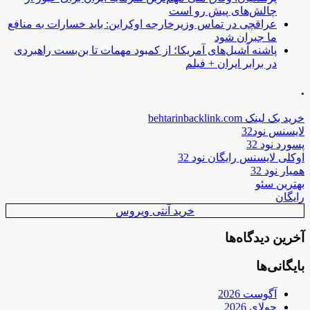
چالش‌های پیش رو است
عراقچی در تماس وزیرخارجه اوکراین: باید خسارات به منافع
ما جبران شود
پاشنه آشیل‌های آمریکا؛ از کمبود مهمات تا بن‌بست راهبردی
در برابر ایران + فیلم
.
خرید بک لینک behtarinbacklink.com
لایسنس نود32
پسورد نود 32
اوکلی لایسنس رایگان نود 32
همیار نود 32
بهترین سئو
رایگان
خرید آنتی ویروس
آخرین دیدگاه‌ها
بایگانی‌ها
آگوست 2026
جولای 2026