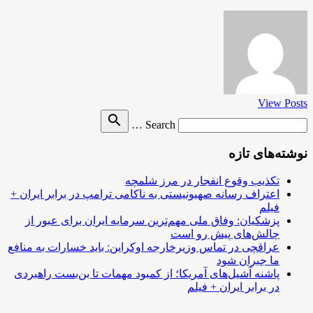
View Posts
Search
search
Search …
for
نوشته‌های تازه
تکذیب وقوع انفجار در مرز شلمچه
اعتراف رسانه صهیونیستی به ناکامی ترامپ در برابر ایران +
فیلم
پزشکیان: وفاق ملی مهم‌ترین سرمایه ایران برای عبور از
چالش‌های پیش رو است
عراقچی در تماس وزیرخارجه اوکراین: باید خسارات به منافع
ما جبران شود
پاشنه آشیل‌های آمریکا؛ از کمبود مهمات تا بن‌بست راهبردی
در برابر ایران + فیلم