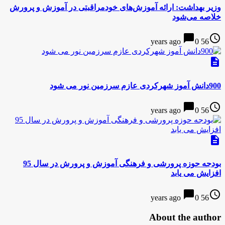
وزیر بهداشت: ارائه آموزش‌های خودمراقبتی در آموزش و پرورش
خلاصه می‌شود
chat_bubble
access_time
0
56 years ago
description
900دانش آموز شهرکردی عازم سرزمین نور می شود
chat_bubble
access_time
0
56 years ago
description
بودجه حوزه پرورشی و فرهنگی آموزش و پرورش در سال 95
افزایش می یابد
chat_bubble
access_time
0
56 years ago
About the author