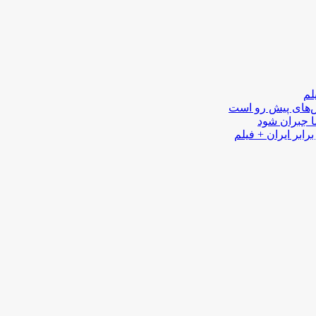
لم
لش‌های پیش رو است
ا جبران شود
رابر ایران + فیلم