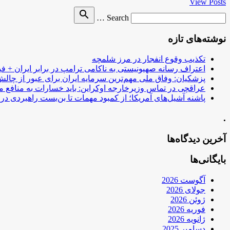
View Posts
Search
search
Search …
for
نوشته‌های تازه
تکذیب وقوع انفجار در مرز شلمچه
اعتراف رسانه صهیونیستی به ناکامی ترامپ در برابر ایران + فی
پزشکیان: وفاق ملی مهم‌ترین سرمایه ایران برای عبور از چا
عراقچی در تماس وزیرخارجه اوکراین: باید خسارات به منافع م
پاشنه آشیل‌های آمریکا؛ از کمبود مهمات تا بن‌بست راهبردی در ب
.
آخرین دیدگاه‌ها
بایگانی‌ها
آگوست 2026
جولای 2026
ژوئن 2026
فوریه 2026
ژانویه 2026
دسامبر 2025