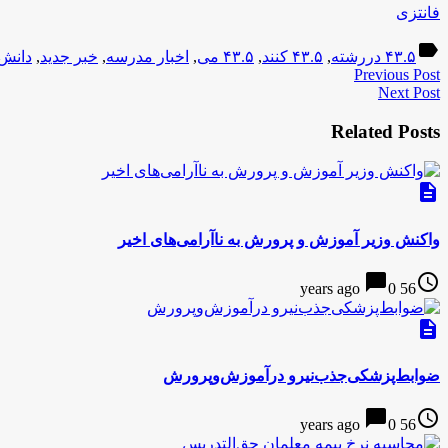
فانتزی
label
۴۳.۵ دررشته
,
۴۳.۵ کنند
,
۴۳.۵ می
,
اخبار مدرسه
,
خبر جدید
,
دانش 
Previous Post
Next Post
Related Posts
description
واکنش وزیر آموزش و پرورش به ناآرامی‌های اخیر
chat_bubble
access_time
0
56 years ago
description
ضوابط‌پزشکی‌جذب‌نیرو در‌آموزش‌وپرورش
chat_bubble
access_time
0
56 years ago