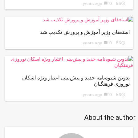
0
56 years ago
chat_bubble
access_time
استعفای وزیر آموزش و پرورش تکذیب شد
0
56 years ago
chat_bubble
access_time
تدوین شیوه‌نامه جدید و پیش‌بینی اعتبار ویژه اسکان
نوروزی فرهنگیان
0
56 years ago
chat_bubble
access_time
About the author