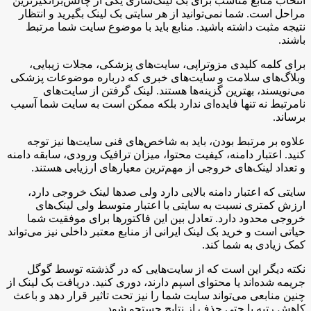
انتخاب منابع مناسب برای بک لینک‌سازی یکی از چالش‌برانگیزترین
مراحل است. شما نمی‌توانید از هر سایتی بک لینک بگیرید و انتظار
نتیجه مثبت داشته باشید. منابع باید با موضوع سایت شما مرتبط
باشند.
برای کلمه کلیدی مزوتراپی، سایت‌های پزشکی، مجلات زیبایی،
وبلاگ‌های سلامت و سایت‌های خبری که درباره موضوعات پزشکی
می‌نویسند، بهترین گزینه‌ها هستند. لینک گرفتن از سایت‌های
نامرتبط نه تنها فایده‌ای ندارد بلکه ممکن است به سایت شما آسیب
برساند.
علاوه بر مرتبط بودن، باید به شاخص‌های فنی سایت‌ها نیز توجه
کنید. اعتبار دامنه، کیفیت محتوا، میزان ترافیک ورودی، سابقه دامنه
و تعداد لینک‌های خروجی از مهم‌ترین معیارهای ارزیابی هستند.
سایتی که اعتبار دامنه بالایی دارد ولی صدها لینک خروجی دارد،
ارزش کمتری نسبت به سایتی با اعتبار متوسط ولی لینک‌های
خروجی محدود دارد. تعادل بین این فاکتورها برای موفقیت شما
حیاتی است و خرید بک لینک ایرانی از منابع معتبر داخلی نیز می‌تواند
کمک زیادی به شما کند.
نکته دیگر این است که از سایت‌هایی که در گذشته توسط گوگل
جریمه شده‌اند یا محتوای اسپم دارند، دوری کنید. دریافت بک لینک از
چنین منابعی می‌تواند سایت شما را نیز تحت تاثیر قرار دهد و باعث
کاهش رتبه یا حتی حذف از نتایج جستجو شود.