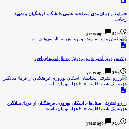
description
شرایط و زمان‌بندی مصاحبه علمی دانشگاه فرهنگیان و شهید
رجایی
chat_bubble
access_time
0
56 years ago
description
واکنش وزیر آموزش و پرورش به ناآرامی‌های اخیر
chat_bubble
access_time
0
56 years ago
description
رزرو اینترنتی ستادهای اسکان نوروزی فرهنگیان از فردا/ میانگین
هزینه یک شب اقامت «۲۰ هزار تومان» است
chat_bubble
access_time
0
56 years ago