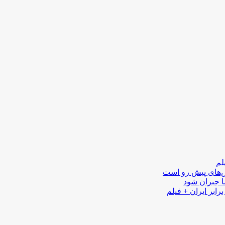
لم
لش‌های پیش رو است
ا جبران شود
رابر ایران + فیلم