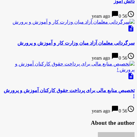
دانش آموز
chat_bubble
access_time
0
56 years ago
description
سرگردانی معلمان آزاد میان وزارت کار و آموزش و پرورش
chat_bubble
access_time
0
56 years ago
description
تخصیص منابع مالی برای پرداخت حقوق کارکنان آموزش و پرورش
!
chat_bubble
access_time
0
56 years ago
About the author