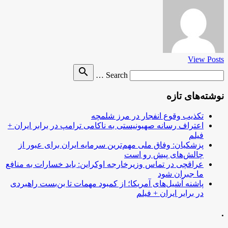
View Posts
Search
search
Search …
for
نوشته‌های تازه
تکذیب وقوع انفجار در مرز شلمچه
اعتراف رسانه صهیونیستی به ناکامی ترامپ در برابر ایران +
فیلم
پزشکیان: وفاق ملی مهم‌ترین سرمایه ایران برای عبور از
چالش‌های پیش رو است
عراقچی در تماس وزیرخارجه اوکراین: باید خسارات به منافع
ما جبران شود
پاشنه آشیل‌های آمریکا؛ از کمبود مهمات تا بن‌بست راهبردی
در برابر ایران + فیلم
.