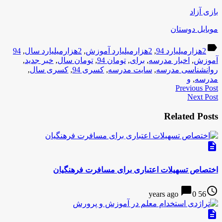
بازی آزاد
موبایل دوستان
label
2هزارمیلیارد 94
,
2هزارمیلیارد آموزش
,
2هزارمیلیارد سال
,
94
آموزش
,
اخبار مدرسه
,
برای
,
تومان 94
,
تومان سال
,
خبر جدید
,
روانشناسی مدرسه
,
سایت مدرسه
,
کسری 94
,
کسری سال
,
مدرسه
,
و
Previous Post
Next Post
Related Posts
description
اختصاص تسهیلات اعتباری برای مسافرت فرهنگیان
chat_bubble
access_time
0
56 years ago
description