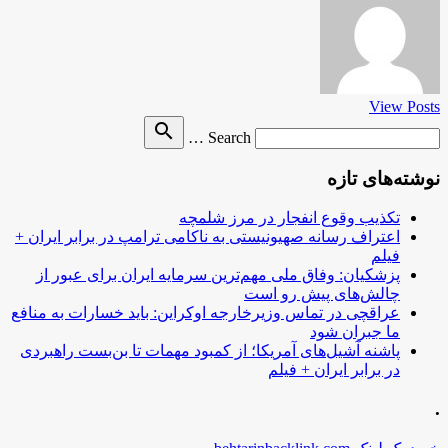
View Posts
Search
search
Search …
for
نوشته‌های تازه
تکذیب وقوع انفجار در مرز شلمچه
اعتراف رسانه صهیونیستی به ناکامی ترامپ در برابر ایران +
فیلم
پزشکیان: وفاق ملی مهم‌ترین سرمایه ایران برای عبور از
چالش‌های پیش رو است
عراقچی در تماس وزیرخارجه اوکراین: باید خسارات به منافع
ما جبران شود
پاشنه آشیل‌های آمریکا؛ از کمبود مهمات تا بن‌بست راهبردی
در برابر ایران + فیلم
.