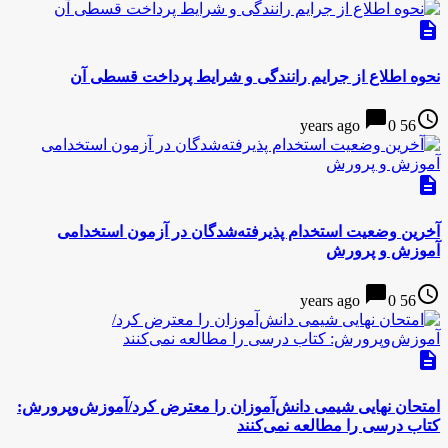
description
نحوه اطلاع از جرایم رانندگی و شرایط پرداخت قسطی آن
chat_bubble
access_time
0
56 years ago
description
آخرین وضعیت استخدام پذیرفته‌شدگان در آزمون استخدامی
آموزش و پرورش
chat_bubble
access_time
0
56 years ago
description
امتحان نهایی شیمی دانش‌آموزان را معترض کرد/آموزش‌وپرورش:
کتاب درسی را مطالعه نمی‌کنند