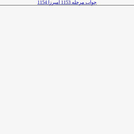
جواب مرحله 1153 آمیرزا 1154