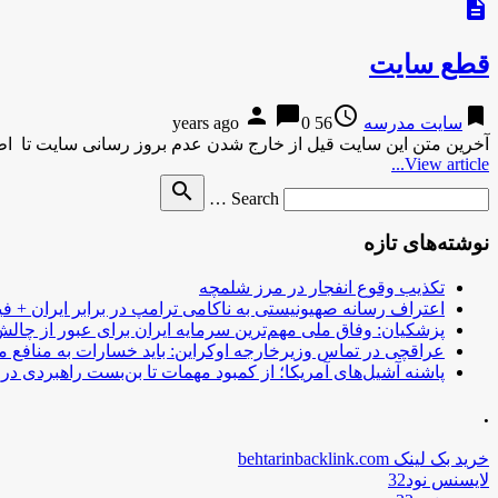
description
قطع سایت
person
chat_bubble
access_time
bookmark
سایت مدرسه
56 years ago
0
آخرین متن این سایت قیل از خارج شدن عدم بروز رسانی سایت تا اطلا
View article...
Search
search
Search …
for
نوشته‌های تازه
تکذیب وقوع انفجار در مرز شلمچه
اعتراف رسانه صهیونیستی به ناکامی ترامپ در برابر ایران + فی
پزشکیان: وفاق ملی مهم‌ترین سرمایه ایران برای عبور از چا
عراقچی در تماس وزیرخارجه اوکراین: باید خسارات به منافع م
پاشنه آشیل‌های آمریکا؛ از کمبود مهمات تا بن‌بست راهبردی در ب
.
خرید بک لینک behtarinbacklink.com
لایسنس نود32