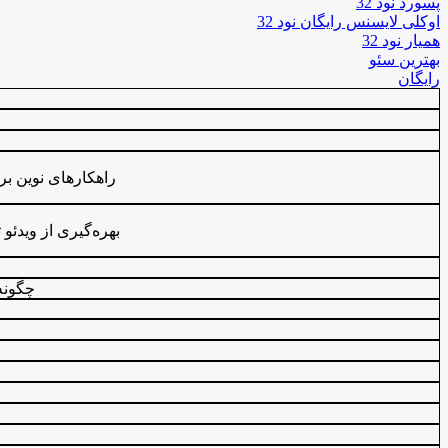
پسورد نود 32
اوکلی لایسنس رایگان نود 32
همیار نود 32
بهترین سئو
رایگان
راهکارهای نوین برا
بهره‌گیری از ویدئو
چگونه 