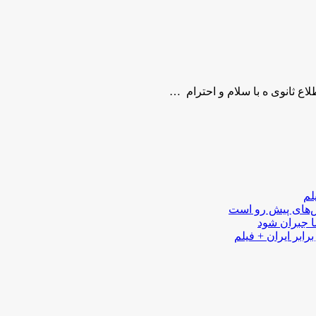
ع ثانوی ه با سلام و احترام …
لم
لش‌های پیش رو است
ا جبران شود
رابر ایران + فیلم