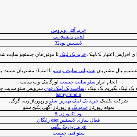
خرید آنتی ویروس
اخبار دانشجویی
لاینسس نود32
ی ‌افزایش اعتبار بک‌لینک
خرید بک لینک
تا موتورهای جستجو سایت شما ر
 تستیمونیال مشتریان
پشتیبانی سایت و سئو
تا اعتماد مشتریان نسبت به
انجام ابزار
سئو سایت چیست
اورگانیک وب سایت
بک لینک بگیریم بک لینک د
ساخت بک لینک قوی
سرویس سئو سایت چ
hamyarnod.ir
شرکت بکلینک
خرید بک لینک بهترین سئو
و رپورتاژ رتبه گوگل
نمونه رپورتاژ
خرید بک
و رپورتاژ آگهی پکیج سئو
نود 32 ورژن 8
فعال سازی لایسنس eset رایگان
خرید رپورتاژ اگهی
سئو فنی چیست