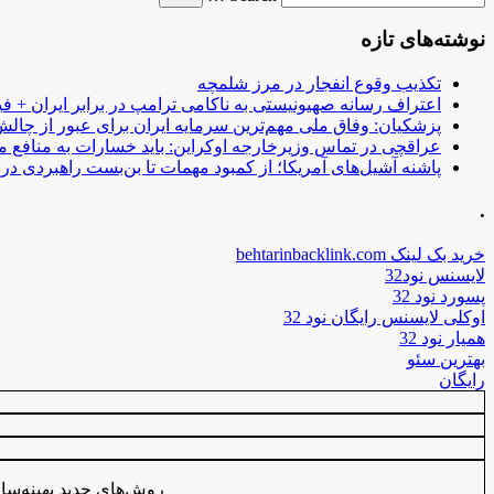
نوشته‌های تازه
تکذیب وقوع انفجار در مرز شلمچه
اعتراف رسانه صهیونیستی به ناکامی ترامپ در برابر ایران + فی
پزشکیان: وفاق ملی مهم‌ترین سرمایه ایران برای عبور از چا
عراقچی در تماس وزیرخارجه اوکراین: باید خسارات به منافع م
پاشنه آشیل‌های آمریکا؛ از کمبود مهمات تا بن‌بست راهبردی در ب
.
خرید بک لینک behtarinbacklink.com
لایسنس نود32
پسورد نود 32
اوکلی لایسنس رایگان نود 32
همیار نود 32
بهترین سئو
رایگان
روش‌های جدید بهینه‌ساز