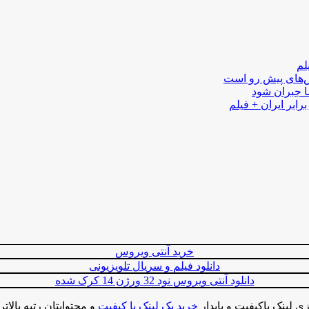
لم
لش‌های پیش رو است
ا جبران شود
رابر ایران + فیلم
خرید آنتی ویروس
دانلود فیلم و سریال تلویزیونی
دانلود آنتی ویروس نود 32 ورژن 14 کرک شده
ی لینک باکیفیت و پایدار
خرید بک لینک با کیفیت
و محتوایتان رتبه بالا