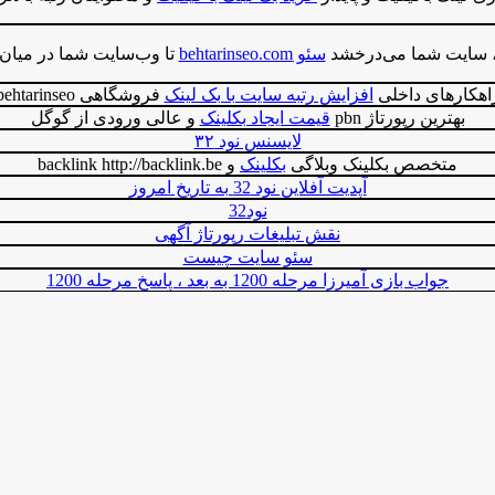
زی، سایت شما می‌درخشد
سئو behtarinseo.com
تا وب‌سایت شما در میان 
اهکارهای داخلی
افزایش رتبه سایت با بک لینک
فروشگاهی behtarinseo
بهترین رپورتاژ pbn
قیمت ایجاد بکلینک
و عالی ورودی از گوگل
لایسنس نود ۳۲
متخصص بکلینک وبلاگی
بکلینک
و backlink http://backlink.be
آپدیت آفلاین نود 32 به تاریخ امروز
نود32
نقش تبلیغات رپورتاژ آگهی
سئو سایت چیست
جواب بازی آمیرزا مرحله 1200 به بعد ، پاسخ مرحله 1200