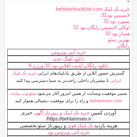
خرید بک لینک behtarinbacklink.com
لایسنس نود32
پسورد نود 32
اوکلی لایسنس رایگان نود 32
همیار نود 32
بهترین سئو
رایگان
خرید آنتی ویروس
دانلود آهنگ جدید
دانلود رایگان آپدیت آفلاین نود 32 ورژن 8
گسترش حضور آنلاین از طریق بک‌لینک‌های ایرانی
خرید بک لینک
ایرانی
تا مشتریان داخلی راحت‌تر به شما دسترسی پیدا کنند
مسیر موفقیت وبسایت از همین امروز آغاز می‌شود
سئو وب سایت
behtarinseo.com
و راه را برای موفقیت دیجیتالی هموار کنید
آوردن کمپین
خرید بک لینک و رپورتاژ آگهی
خبری
https://behtarinseo.ir/
هزینه بازدید
بک لینک قوی
و ریپورتاژ سئو تخصصی
خرید آنتی ویروس نود