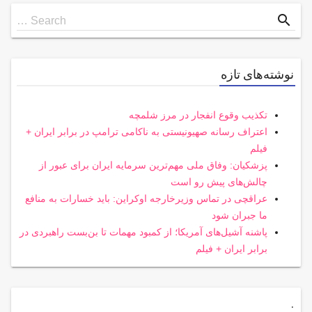
Search
search
Search …
for
نوشته‌های تازه
تکذیب وقوع انفجار در مرز شلمچه
اعتراف رسانه صهیونیستی به ناکامی ترامپ در برابر ایران +
فیلم
پزشکیان: وفاق ملی مهم‌ترین سرمایه ایران برای عبور از
چالش‌های پیش رو است
عراقچی در تماس وزیرخارجه اوکراین: باید خسارات به منافع
ما جبران شود
پاشنه آشیل‌های آمریکا؛ از کمبود مهمات تا بن‌بست راهبردی در
برابر ایران + فیلم
.