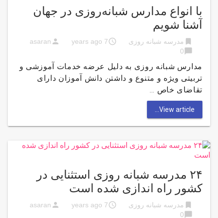
با انواع مدارس شبانه‌روزی در جهان
آشنا شویم
person
access_time
bookmark
مدرسه شبانه روزی
7 years ago
asaran
chat_bubble
0
مدارس شبانه روزی به دلیل عرضه خدمات آموزشی و
تربیتی ویژه و متنوع و داشتن دانش آموزان دارای
تقاضای خاص …
View article...
۲۴ مدرسه شبانه روزی استثنایی در
کشور راه اندازی شده است
person
access_time
bookmark
مدرسه شبانه روزی
7 years ago
asaran
chat_bubble
0