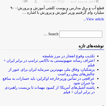
chat_bubble
person
access_time
bookmark
اخبار مدرسه جدید
56 years ago
0
قطع آب و برق مدارس و پوست کلفتی آموزش و پرورش/۹۰۰
میلیارد وام گرفتیم وزیر آموزش و پرورش با اشاره …
View article...
Search
Search …
for
نوشته‌های تازه
تکذیب وقوع انفجار در مرز شلمچه
اعتراف رسانه صهیونیستی به ناکامی ترامپ در برابر ایران +
فیلم
پزشکیان: وفاق ملی مهم‌ترین سرمایه ایران برای عبور از
چالش‌های پیش رو است
عراقچی در تماس وزیرخارجه اوکراین: باید خسارات به منافع
ما جبران شود
پاشنه آشیل‌های آمریکا؛ از کمبود مهمات تا بن‌بست راهبردی
در برابر ایران + فیلم
.