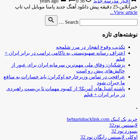
اخبار مدرسه جدید
56 years ago
0
خبرآنلاین-25 دقیقه پیش دانلود آهنگ جدید پامنا موبایل لپ تاپ
View article...
Search
search
Search …
for
نوشته‌های تازه
تکذیب وقوع انفجار در مرز شلمچه
اعتراف رسانه صهیونیستی به ناکامی ترامپ در برابر ایران +
فیلم
پزشکیان: وفاق ملی مهم‌ترین سرمایه ایران برای عبور از
چالش‌های پیش رو است
عراقچی در تماس وزیرخارجه اوکراین: باید خسارات به منافع
ما جبران شود
پاشنه آشیل‌های آمریکا؛ از کمبود مهمات تا بن‌بست راهبردی
در برابر ایران + فیلم
.
خرید بک لینک behtarinbacklink.com
لایسنس نود32
پسورد نود 32
اوکلی لایسنس رایگان نود 32