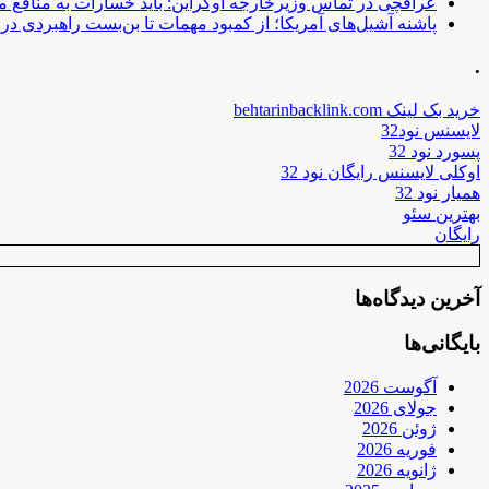
عراقچی در تماس وزیرخارجه اوکراین: باید خسارات به منافع م
پاشنه آشیل‌های آمریکا؛ از کمبود مهمات تا بن‌بست راهبردی در ب
.
خرید بک لینک behtarinbacklink.com
لایسنس نود32
پسورد نود 32
اوکلی لایسنس رایگان نود 32
همیار نود 32
بهترین سئو
رایگان
آخرین دیدگاه‌ها
بایگانی‌ها
آگوست 2026
جولای 2026
ژوئن 2026
فوریه 2026
ژانویه 2026