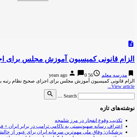
description
الزام قانونی کمیسیون آموزش مجلس برای اجر
person
chat_bubble
access_time
bookmark
مدرسه معلم
56 years ago
0
الزام قانونی کمیسیون آموزش مجلس برای اجرای صحیح نظام رتبه بند
View article...
Search
search
Search …
for
نوشته‌های تازه
تکذیب وقوع انفجار در مرز شلمچه
اعتراف رسانه صهیونیستی به ناکامی ترامپ در برابر ایران + فی
پزشکیان: وفاق ملی مهم‌ترین سرمایه ایران برای عبور از چا