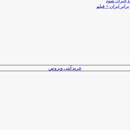
ا جبران شود
رابر ایران + فیلم
خرید آنتی ویروس