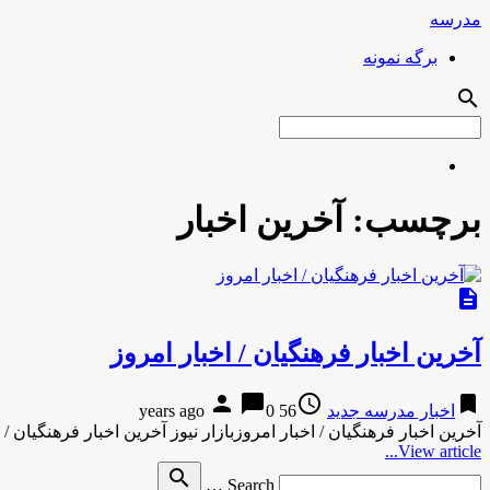
مدرسه
برگه نمونه
search
برچسب:
آخرین اخبار
description
آخرین اخبار فرهنگیان / اخبار امروز
person
chat_bubble
access_time
bookmark
اخبار مدرسه جدید
56 years ago
0
آخرین اخبار فرهنگیان / اخبار امروزبازار نیوز آخرین اخبار فرهنگیان / ا
View article...
Search
search
Search …
for