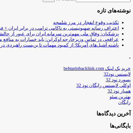
نوشته‌های تازه
تکذیب وقوع انفجار در مرز شلمچه
اعتراف رسانه صهیونیستی به ناکامی ترامپ در برابر ایران + فی
پزشکیان: وفاق ملی مهم‌ترین سرمایه ایران برای عبور از چا
عراقچی در تماس وزیرخارجه اوکراین: باید خسارات به منافع م
پاشنه آشیل‌های آمریکا؛ از کمبود مهمات تا بن‌بست راهبردی در ب
.
خرید بک لینک behtarinbacklink.com
لایسنس نود32
پسورد نود 32
اوکلی لایسنس رایگان نود 32
همیار نود 32
بهترین سئو
رایگان
آخرین دیدگاه‌ها
بایگانی‌ها