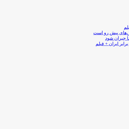
لم
لش‌های پیش رو است
ا جبران شود
رابر ایران + فیلم