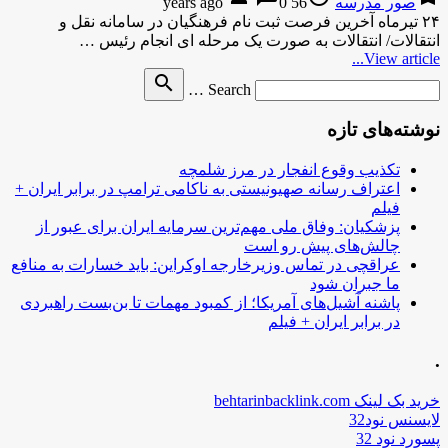
صور مدرسه
56 years ago
0
۲۴ تیرماه آخرین فرصت ثبت نام فرهنگیان در سامانه نقل و
انتقالات/ انتقالات به صورت یک مرحله ای انجام رئیس …
View article...
Search
search
Search …
for
نوشته‌های تازه
تکذیب وقوع انفجار در مرز شلمچه
اعتراف رسانه صهیونیستی به ناکامی ترامپ در برابر ایران +
فیلم
پزشکیان: وفاق ملی مهم‌ترین سرمایه ایران برای عبور از
چالش‌های پیش رو است
عراقچی در تماس وزیرخارجه اوکراین: باید خسارات به منافع
ما جبران شود
پاشنه آشیل‌های آمریکا؛ از کمبود مهمات تا بن‌بست راهبردی
در برابر ایران + فیلم
.
خرید بک لینک behtarinbacklink.com
لایسنس نود32
پسورد نود 32