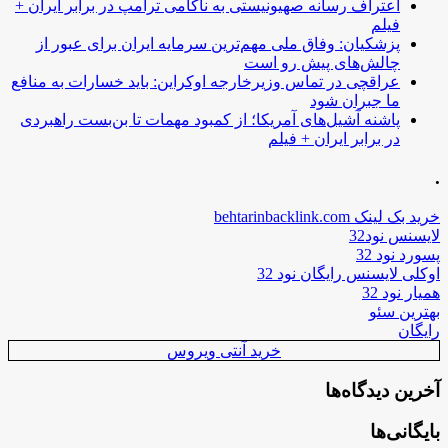
اعتراف رسانه صهیونیستی به ناکامی ترامپ در برابر ایران +
فیلم
پزشکیان: وفاق ملی مهم‌ترین سرمایه ایران برای عبور از
چالش‌های پیش رو است
عراقچی در تماس وزیرخارجه اوکراین: باید خسارات به منافع
ما جبران شود
پاشنه آشیل‌های آمریکا؛ از کمبود مهمات تا بن‌بست راهبردی
در برابر ایران + فیلم
.
خرید بک لینک behtarinbacklink.com
لایسنس نود32
پسورد نود 32
اوکلی لایسنس رایگان نود 32
همیار نود 32
بهترین سئو
رایگان
خرید آنتی ویروس
آخرین دیدگاه‌ها
بایگانی‌ها