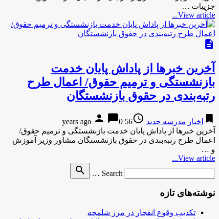
جزییات …
View article...
description
آخرین خبرها از پاداش پایان خدمت
بازنشستگی و ترمیم حقوق/ اعمال طرح
رتبه‌بندی در حقوق بازنشستگان
person
chat_bubble
access_time
bookmark
اخبار مدرسه جدید
56 years ago
0
آخرین خبرها از پاداش پایان خدمت بازنشستگی و ترمیم حقوق/
اعمال طرح رتبه‌بندی در حقوق بازنشستگان مشاور وزیر آموزش
و …
View article...
Search
search
Search …
for
نوشته‌های تازه
تکذیب وقوع انفجار در مرز شلمچه