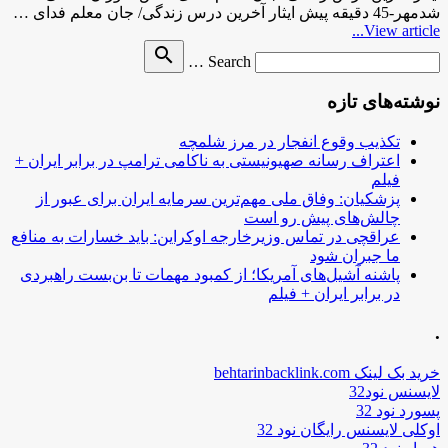
شدمهر-45 دقیقه پیش ایثار آخرین درس زندگی/ جان معلم فدای …
View article...
Search
search
Search …
for
نوشته‌های تازه
تکذیب وقوع انفجار در مرز شلمچه
اعتراف رسانه صهیونیستی به ناکامی ترامپ در برابر ایران +
فیلم
پزشکیان: وفاق ملی مهم‌ترین سرمایه ایران برای عبور از
چالش‌های پیش رو است
عراقچی در تماس وزیرخارجه اوکراین: باید خسارات به منافع
ما جبران شود
پاشنه آشیل‌های آمریکا؛ از کمبود مهمات تا بن‌بست راهبردی
در برابر ایران + فیلم
.
خرید بک لینک behtarinbacklink.com
لایسنس نود32
پسورد نود 32
اوکلی لایسنس رایگان نود 32