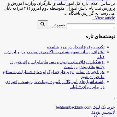
براساس اعلام اداره کل امور شاهد و ایثارگران وزارت آموزش و
پرورش ثبت نام دانش آموزان متوسطه دوم امروز (۲۱ تیر) به پایان
می رسد. به گزارش باشگاه …
View article...
Search
search
Search …
for
نوشته‌های تازه
تکذیب وقوع انفجار در مرز شلمچه
اعتراف رسانه صهیونیستی به ناکامی ترامپ در برابر ایران +
فیلم
پزشکیان: وفاق ملی مهم‌ترین سرمایه ایران برای عبور از
چالش‌های پیش رو است
عراقچی در تماس وزیرخارجه اوکراین: باید خسارات به منافع
ما جبران شود
پاشنه آشیل‌های آمریکا؛ از کمبود مهمات تا بن‌بست راهبردی
در برابر ایران + فیلم
.
خرید بک لینک behtarinbacklink.com
لایسنس نود32