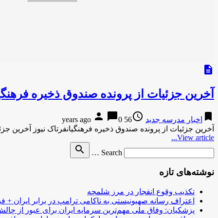
description
آخرین جزئیات از پرونده صندوق ذخیره فرهنگی
person
chat_bubble
access_time
bookmark
اخبار مدرسه جدید
56 years ago
0
آخرین جزئیات از پرونده صندوق ذخیره فرهنگیانفرتاک نیوز آخرین جزئ
View article...
Search
search
Search …
for
نوشته‌های تازه
تکذیب وقوع انفجار در مرز شلمچه
اعتراف رسانه صهیونیستی به ناکامی ترامپ در برابر ایران + فی
پزشکیان: وفاق ملی مهم‌ترین سرمایه ایران برای عبور از چا