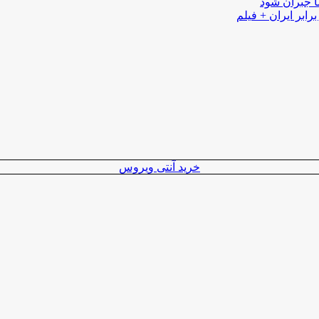
ا جبران شود
رابر ایران + فیلم
خرید آنتی ویروس