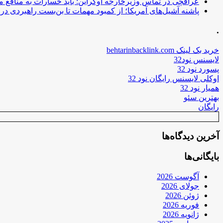
عراقچی در تماس وزیرخارجه اوکراین: باید خسارات به منافع م
پاشنه آشیل‌های آمریکا؛ از کمبود مهمات تا بن‌بست راهبردی در ب
.
خرید بک لینک behtarinbacklink.com
لایسنس نود32
پسورد نود 32
اوکلی لایسنس رایگان نود 32
همیار نود 32
بهترین سئو
رایگان
آخرین دیدگاه‌ها
بایگانی‌ها
آگوست 2026
جولای 2026
ژوئن 2026
فوریه 2026
ژانویه 2026