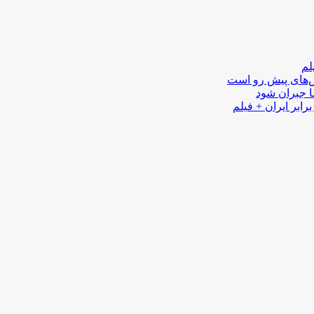
لم
لش‌های پیش رو است
ا جبران شود
رابر ایران + فیلم