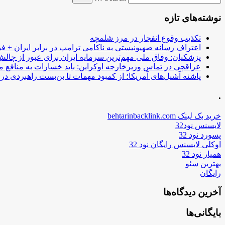
نوشته‌های تازه
تکذیب وقوع انفجار در مرز شلمچه
اعتراف رسانه صهیونیستی به ناکامی ترامپ در برابر ایران + فی
پزشکیان: وفاق ملی مهم‌ترین سرمایه ایران برای عبور از چا
عراقچی در تماس وزیرخارجه اوکراین: باید خسارات به منافع م
پاشنه آشیل‌های آمریکا؛ از کمبود مهمات تا بن‌بست راهبردی در ب
.
خرید بک لینک behtarinbacklink.com
لایسنس نود32
پسورد نود 32
اوکلی لایسنس رایگان نود 32
همیار نود 32
بهترین سئو
رایگان
آخرین دیدگاه‌ها
بایگانی‌ها