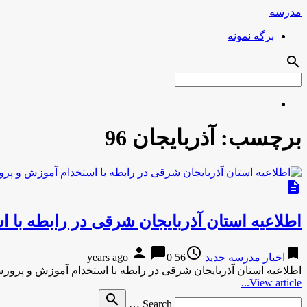
مدرسه
برگه نمونه
search
برچسب:
آذربایجان 96
description
اطلاعیه استان آذربایجان شرقی در رابطه با 
person
chat_bubble
access_time
bookmark
اخبار مدرسه جدید
56 years ago
0
اطلاعیه استان آذربایجان شرقی در رابطه با استخدام آموزش و پرورش سال 96ایران استخدام اطلاعیه استان آذربایجان شرق
View article...
Search
search
Search …
for