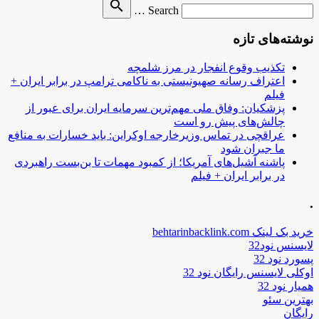
Search
search
Search …
for
نوشته‌های تازه
تکذیب وقوع انفجار در مرز شلمچه
اعتراف رسانه صهیونیستی به ناکامی ترامپ در برابر ایران +
فیلم
پزشکیان: وفاق ملی مهم‌ترین سرمایه ایران برای عبور از
چالش‌های پیش رو است
عراقچی در تماس وزیرخارجه اوکراین: باید خسارات به منافع
ما جبران شود
پاشنه آشیل‌های آمریکا؛ از کمبود مهمات تا بن‌بست راهبردی
در برابر ایران + فیلم
.
خرید بک لینک behtarinbacklink.com
لایسنس نود32
پسورد نود 32
اوکلی لایسنس رایگان نود 32
همیار نود 32
بهترین سئو
رایگان