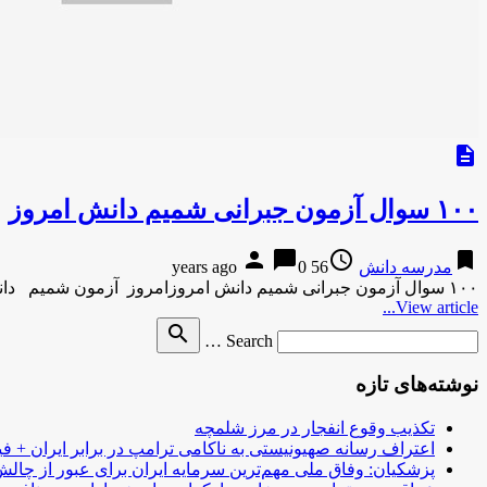
description
۱۰۰ سوال آزمون جبرانی شمیم دانش امروز
person
chat_bubble
access_time
bookmark
مدرسه دانش
56 years ago
0
۱۰۰ سوال آزمون جبرانی شمیم دانش امروزامروز آزمون شمیم دانش مرجله جبرانی برگزار شد سوالات شمیم دانش …
View article...
Search
search
Search …
for
نوشته‌های تازه
تکذیب وقوع انفجار در مرز شلمچه
اعتراف رسانه صهیونیستی به ناکامی ترامپ در برابر ایران + فی
پزشکیان: وفاق ملی مهم‌ترین سرمایه ایران برای عبور از چا