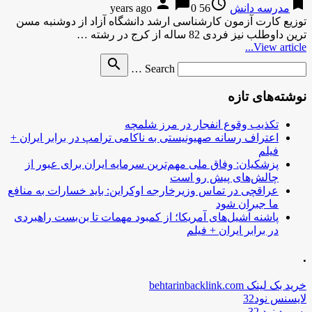
person
chat_bubble
access_time
bookmark
مدرسه دانش
56 years ago
0
توزیع کارت آزمون کارشناسی ارشد دانشگاه آزاد از دوشنبه مسن
ترین داوطلب نیز فردی 82 ساله از کرج در رشته …
View article...
Search
search
Search …
for
نوشته‌های تازه
تکذیب وقوع انفجار در مرز شلمچه
اعتراف رسانه صهیونیستی به ناکامی ترامپ در برابر ایران +
فیلم
پزشکیان: وفاق ملی مهم‌ترین سرمایه ایران برای عبور از
چالش‌های پیش رو است
عراقچی در تماس وزیرخارجه اوکراین: باید خسارات به منافع
ما جبران شود
پاشنه آشیل‌های آمریکا؛ از کمبود مهمات تا بن‌بست راهبردی
در برابر ایران + فیلم
.
خرید بک لینک behtarinbacklink.com
لایسنس نود32
پسورد نود 32