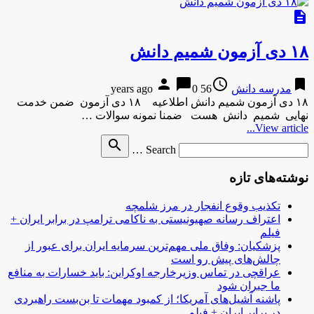
description
۱۸ دی آزمون شمیم دانش
person
chat_bubble
access_time
bookmark
مدرسه دانش
56 years ago
0
۱۸ دی آزمون شمیم دانش اطلاعیه ۱۸ دی آزمون ضمن خدمت
نهایی شمیم دانش هست ضمنا نمونه سوالات …
View article...
Search
search
Search …
for
نوشته‌های تازه
تکذیب وقوع انفجار در مرز شلمچه
اعتراف رسانه صهیونیستی به ناکامی ترامپ در برابر ایران +
فیلم
پزشکیان: وفاق ملی مهم‌ترین سرمایه ایران برای عبور از
چالش‌های پیش رو است
عراقچی در تماس وزیرخارجه اوکراین: باید خسارات به منافع
ما جبران شود
پاشنه آشیل‌های آمریکا؛ از کمبود مهمات تا بن‌بست راهبردی
در برابر ایران + فیلم