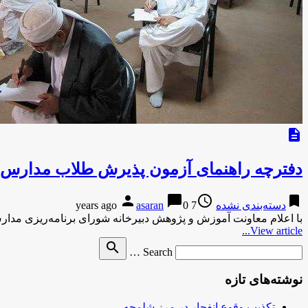
description
دفترچه راهنمای آزمون پذیرش طلاب مدارس 
person
chat_bubble
access_time
bookmark
دسته‌بندی نشده
7 years ago
0
asaran
با اعلام معاونت آموزش و پژوهش دبیرخانه شورای برنامه‌ریزی مد
View article...
Search
search
Search …
for
نوشته‌های تازه
تکذیب وقوع انفجار در مرز شلمچه