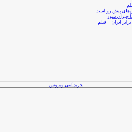
لم
لش‌های پیش رو است
ا جبران شود
رابر ایران + فیلم
خرید آنتی ویروس