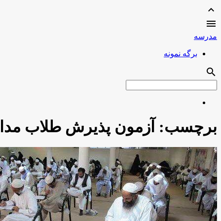
expand_less

مدرسه
برگه نمونه
search
برچسب:
آزمون پذیرش طلاب مدا